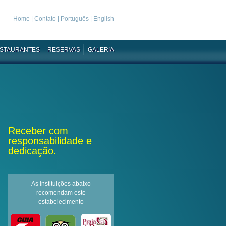
Home
|
Contato
|
Português
|
English
STAURANTES
RESERVAS
GALERIA
Receber com
responsabilidade e
dedicação.
As instituições abaixo
recomendam este
estabelecimento