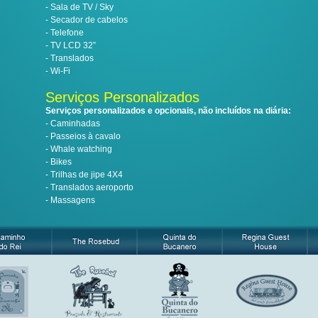
- Sala de TV / Sky
- Secador de cabelos
- Telefone
- TV LCD 32”
- Translados
- Wi-Fi
Serviços Personalizados
Serviços personalizados e opcionais, não incluídos na diária:
- Caminhadas
- Passeios à cavalo
- Whale watching
- Bikes
- Trilhas de jipe 4X4
- Translados aeroporto
- Massagens