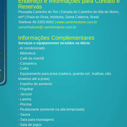
Endereço e Informações para Contato e
Reservas
Pousada Caminho do Rei | Estrada do Caminho do Alto do Morro,
s/nº | Praia do Rosa, Imbituba, Santa Catarina, Brasil
Telefone 48 3355.6062 |
www.caminhodorei.com.br
caminhodorei@ caminhodorei.com.br
Informações Complementares
Serviços e equipamentos incluídos na diária:
- Ar condicionado
- Biblioteca
- Café da manhã
- Camareira
- Cofre
- Equipamento para praia (cadeira, guarda-sol , toalhas, não
levamos até a praia)
- Espelho de aumento
- Frigobar
- Jacuzzi
- Lareira
- Piscina
- Restaurante (somente na alta temporada)
- Sauna
- Sala para massagens
- Sala de jogos